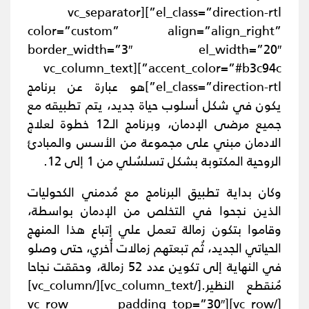
el_class=”direction-rtl”][vc_separator
color=”custom” align=”align_right”
border_width=”3″ el_width=”20″
accent_color=”#b3c94c”][vc_column_text
el_class=”direction-rtl”]
هو عبارة عن برنامج
يكون في شكل أسلوب حياة جديد، يتم تطبيقه مع
جميع مرضى الإدمان، وبرنامج الـ12 خطوة لعلاج
الادمان مبني على مجموعة من الأسس والمبادئ
الروحية المكتوبة بشكل تسلسُلي من 1 إلى 12.
وكان بداية تطبيق البرنامج مع مُدمني الكحوليات
الذين نجحوا في التخلص من الإدمان بواسطة،
وقاموا بتكون زمالة تعمل علي إتباع هذا المنهج
الحياتي الجديد، ثُم تبعتهم زمالات أُخري، حتى وصلو
في النهاية إلى تكوين عدد 52 زمالة، وحققت نجاحا
مُنقطع النظير.
[/vc_column_text][/vc_column]
[/vc_row][vc_row padding_top=”30″