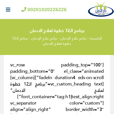
00201020226226
برنامج الـ12 خطوة لعلاج الادمان
الرئيسية
-
برامج علاج الإدمان
-
برامج علاج الإدمان
-
برنامج الـ12
خطوة لعلاج الادمان
[vc_row padding_top=”100″
padding_bottom=”0″ el_class=”animated
fadeIn duration4 eds-on-scroll”][vc_column]
[vc_custom_heading text=”برنامج الـ12 خطوة
لعلاج الادمان”
font_container=”tag:h1|text_align:right”]
[vc_separator color=”custom”
align=”align_right” border_width=”3″