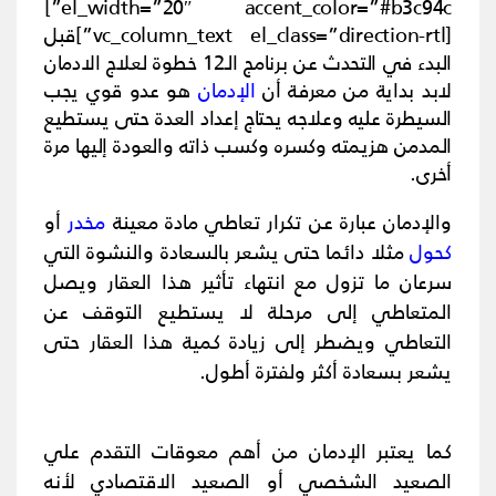
el_width=”20″ accent_color=”#b3c94c”]
[vc_column_text el_class=”direction-rtl”]
قبل
البدء في التحدث عن برنامج الـ12 خطوة لعلاج الادمان
لابد بداية من معرفة أن
الإدمان
هو عدو قوي يجب
السيطرة عليه وعلاجه يحتاج إعداد العدة حتى يستطيع
المدمن هزيمته وكسره وكسب ذاته والعودة إليها مرة
أخرى.
والإدمان عبارة عن تكرار تعاطي مادة معينة
مخدر
أو
كحول
مثلا دائما حتى يشعر بالسعادة والنشوة التي
سرعان ما تزول مع انتهاء تأثير هذا العقار ويصل
المتعاطي إلى مرحلة لا يستطيع التوقف عن
التعاطي ويضطر إلى زيادة كمية هذا العقار حتى
يشعر بسعادة أكثر ولفترة أطول.
كما يعتبر الإدمان من أهم معوقات التقدم علي
الصعيد الشخصي أو الصعيد الاقتصادي لأنه