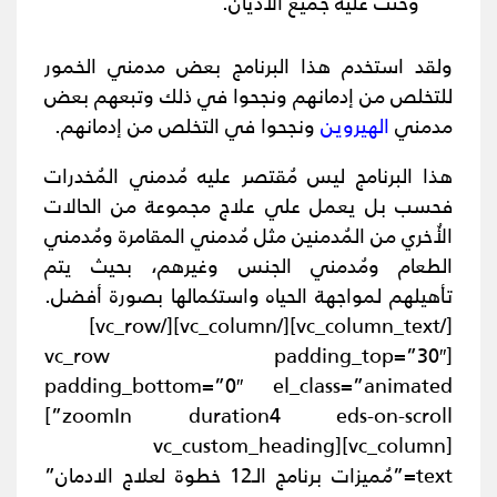
وحثت عليه جميع الأديان.
ولقد استخدم هذا البرنامج بعض مدمني الخمور
للتخلص من إدمانهم ونجحوا في ذلك وتبعهم بعض
مدمني
الهيروين
ونجحوا في التخلص من إدمانهم.
هذا البرنامج ليس مُقتصر عليه مُدمني المُخدرات
فحسب بل يعمل علي علاج مجموعة من الحالات
الأُخري من المُدمنين مثل مُدمني المقامرة ومُدمني
الطعام ومُدمني الجنس وغيرهم، بحيث يتم
تأهيلهم لمواجهة الحياه واستكمالها بصورة أفضل.
[/vc_column_text][/vc_column][/vc_row]
[vc_row padding_top=”30″
padding_bottom=”0″ el_class=”animated
zoomIn duration4 eds-on-scroll”]
[vc_column][vc_custom_heading
text=”مُميزات برنامج الـ12 خطوة لعلاج الادمان”