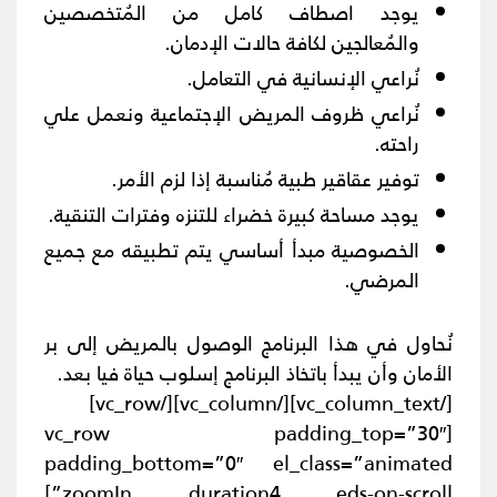
يوجد اصطاف كامل من المُتخصصين
والمُعالجين لكافة حالات
الإدمان
.
نُراعي الإنسانية في التعامل.
نُراعي ظروف المريض الإجتماعية ونعمل علي
راحته.
توفير عقاقير طبية مُناسبة إذا لزم الأمر.
يوجد مساحة كبيرة خضراء للتنزه وفترات التنقية.
الخصوصية مبدأ أساسي يتم تطبيقه مع جميع
المرضي.
نُحاول في هذا البرنامج الوصول بالمريض إلى بر
الأمان وأن يبدأ باتخاذ البرنامج إسلوب حياة فيا بعد.
[/vc_column_text][/vc_column][/vc_row]
[vc_row padding_top=”30″
padding_bottom=”0″ el_class=”animated
zoomIn duration4 eds-on-scroll”]