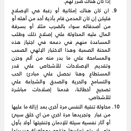
إذا كان هناك ضرر لهم.
ان كان هناك إمكانية أو رغبة في الإصلاح
فليكن إن كان المدمن قام بأذية أحد من أهله أو
من أصدقائه سواء بالضرب مثلا أو بسرقة
المال عليه المحاولة علي إصلاح ذلك وطلب
المساعدة منهم في دعمه في اجتياز هذه
المحنة الصعبة وهذا الاختبار الإلهي الصعب
والمسامحة علي ما بدر منه من ألم وحزن
وتقديم الإصلاحات للأشخاص علي قدر
المستطاع وهنا نحصل علي مبادئ الحب
والتسامح والحرية والصدق والشجاعة علي
تصحيح أخطائنا، قدمنا إصلاحات مباشرة
للأشخاص.
محاولة تنقية النفس مرة أخرى بعد إزالة ما عليها
من غبار وتجريدها مرة اخري من اي خلق سيئ
أو آثار نفسية سيئة للإدمان وتنقيتها أولا بأول
حتى لا يتم تعكيرها وتقوم بمواصلة مسيرتها