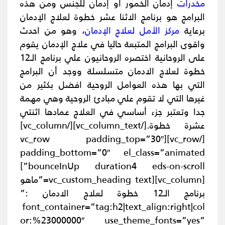
مخدرات
إدمان الخمور أو إدمان للجنس ومن هذه
البرامج هو برنامج الاثنا عشر خطوة لعلاج الإدمان
برعاية
مركز الأمل لعلاج الإدمان
، وهو من احدث
واقوى البرامج المتبعة حاليا في علاج الإدمان يقوم
على الروحانية اختصره الروحانيون علي برنامج الـ12
خطوة لعلاج الادمان متسلسلة ووجد أن البرامج
التي بها هذه العوامل الروحية افضل بكثير من
غيرها التي لا تقوم علي مبادئ الروحية وهي مهمة
جدا وتعتبر جزء أساسي في العلاج عمادها اثنتي
عشرة خطوة.
[/vc_column_text][/vc_column]
[/vc_row][vc_row padding_top=”30″
padding_bottom=”0″ el_class=”animated
bounceInUp duration4 eds-on-scroll”]
[vc_column][vc_custom_heading text=”ماهو
برنامج الـ12 خطوة لعلاج الادمان :”
font_container=”tag:h2|text_align:right|col
or:%23000000″ use_theme_fonts=”yes”