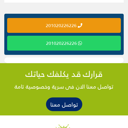
201020226226
201020226226
قرارك قد يكلفك حياتك
تواصل معنا الان فى سرية وخصوصية تامة
تواصل معنا