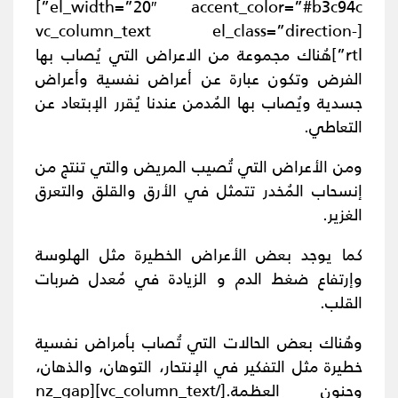
el_width=”20″ accent_color=”#b3c94c”]
[vc_column_text el_class=”direction-
rtl”]
هُناك مجموعة من الاعراض التي يُصاب بها
الفرض وتكون عبارة عن أعراض نفسية وأعراض
جسدية ويُصاب بها المُدمن عندنا يُقرر الإبتعاد عن
التعاطي.
ومن الأعراض التي تُصيب المريض والتي تنتج من
إنسحاب المُخدر تتمثل في الأرق والقلق والتعرق
الغزير.
كما يوجد بعض الأعراض الخطيرة مثل الهلوسة
وإرتفاع ضغط الدم و الزيادة في مُعدل ضربات
القلب.
وهُناك بعض الحالات التي تُصاب بأمراض نفسية
خطيرة مثل التفكير في الإنتحار، التوهان، والذهان،
وجنون العظمة.
[/vc_column_text][nz_gap