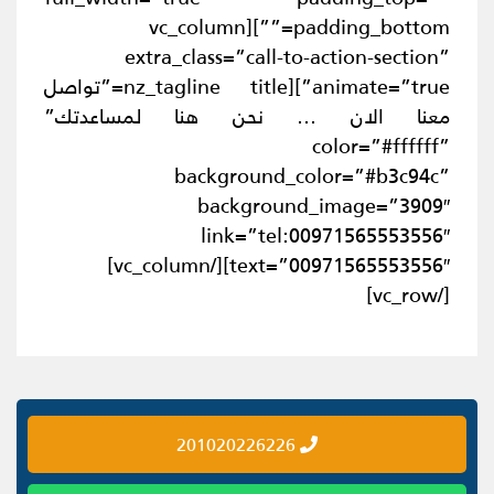
padding_bottom=””][vc_column
extra_class=”call-to-action-section”
animate=”true”][nz_tagline title=”تواصل
معنا الان … نحن هنا لمساعدتك”
color=”#ffffff”
background_color=”#b3c94c”
background_image=”3909″
link=”tel:00971565553556″
text=”00971565553556″][/vc_column]
[/vc_row]
201020226226