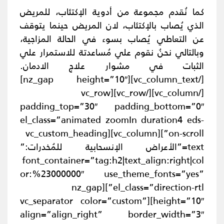
كما نُقدم مجموعة من أدوية الإكتئاب، للمريض
الذي يُصاب بالإكتئاب، لان المريض حينما يتوقف
عن التعاطي يُصاب بسوء في الحالة المزاجية،
وبالتالي نحنُ نقوم علي مُساعدتة للاستمرار علي
الثبات في مشوار علاج الادمان.
[/vc_column_text][nz_gap height=”10″]
[/vc_column][/vc_row][vc_row
padding_top=”30″ padding_bottom=”0″
el_class=”animated zoomIn duration4 eds-
on-scroll”][vc_column][vc_custom_heading
text=”الأعراض الإنسحابية للمُخدرات:”
font_container=”tag:h2|text_align:right|col
or:%23000000″ use_theme_fonts=”yes”
el_class=”direction-rtl”][nz_gap
height=”10″][vc_separator color=”custom”
align=”align_right” border_width=”3″