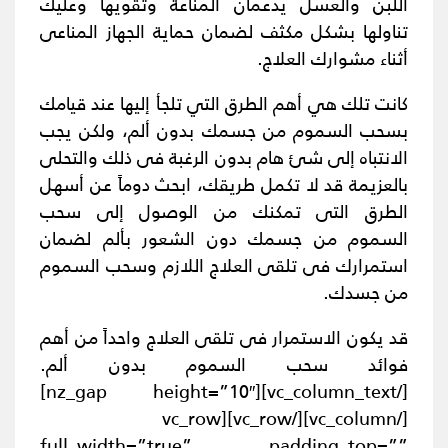
اللبن والعسل يدعمان المناعة وتقويها وعليك
تناولها بشكل مكثف لضمان حماية الجهاز المناعى
أثناء مشوارك العلاج.
كانت تلك هي أهم الطرق التي تلجأ إليها عند قيامك
بسحب السموم من جسمك بدون ألم، ولكن يجب
الانتباه إلى شئ هام بدون الرغبة فى ذلك والتحلى
بالعزيمة قد لا تكمل طريقك، ابحث دوماً عن أسهل
الطرق التى تمكنك من الوصول إلى سحب
السموم من جسمك دون الشعور بألم لضمان
استمرارك فى تلقى العلاج اللازم وسحب السموم
من جسدك.
قد يكون الاستمرار فى تلقى العلاج واحداً من أهم
فوائد سحب السموم بدون ألم.
[/vc_column_text][nz_gap height=”10″]
[/vc_column][/vc_row][vc_row
full_width=”true” padding_top=””