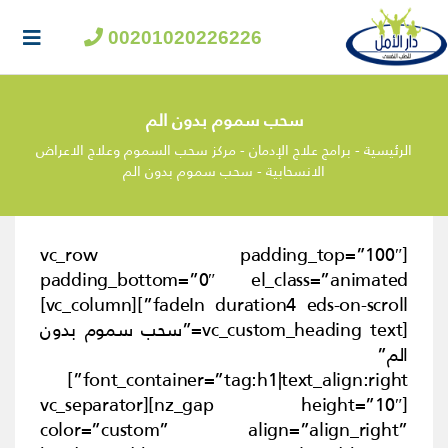
00201020226226
سحب سموم بدون الم
الرئيسية
-
برامج علاج الإدمان
-
مركز سحب السموم وعلاج الاعراض
الانسحابية
-
سحب سموم بدون الم
[vc_row padding_top=”100″
padding_bottom=”0″ el_class=”animated
fadeIn duration4 eds-on-scroll”][vc_column]
[vc_custom_heading text=”سحب سموم بدون
الم”
font_container=”tag:h1|text_align:right”]
[nz_gap height=”10″][vc_separator
color=”custom” align=”align_right”