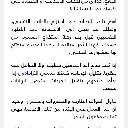
النتائج، حذارى من لحظات الانتكاسة أو الاعتماد على
نفسك دون الاستشارة.
أهم تلك النصائح هو الالتزام بالجانب النفسى،
وكذلك قد تصل إلى الاستعانة بأحد الأطباء
النفسيين قبل بدء رحلة استخراج السموم من
جسدك، فهذا الأمر سيقدم لك هدايا عديدة ستحتاج
لها بمشوارك العلاجى.
إذا كنت تعالج أحد المدمنين فعليك أولاً التعامل معه
بنظرية تقليل الجرعات، فمثلاً مدمنى
الترامادول
إذا
بدأوا علاجهم بتقليل الجرعات ستكون النهايات
سعيدة
تناول الفواكه الطازجة والخضروات باستمرار، وعلينا
ان نبدأ العمل على الإكثار من تلك الأطعمة فهى
تمتلك مفعول السحر .