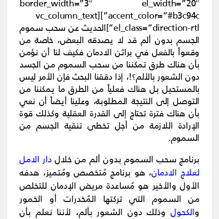
border_width=”3″ el_width=”20″
accent_color=”#b3c94c”][vc_column_text
el_class=”direction-rtl”]
الحديث عن سحب سموم
الجسم بدون ألم قد لا يصدقه البعض، خاصة من
وقعواً بالفعل في براثن الادمان فكيف لنا أن نؤمن
بأن هناك طرق تمكننا من سحب السموم من الجسد
دون الشعور بالألم؟!، إذا دققنا البحث فإن الأمر ليس
بالمستحيل بل هناك فعلياً من الطرق ما يمكننا من
التوصل إلى النتيجة المطلوبة، وعلينا أيضاً أن نعي
بأن هناك فترة تحتاج إلى القدرة العقلية وكذلك قوة
الإرادة اللازمة من أجل تخطى تنقية الجسم من
السموم.
برنامج سحب السموم بدون ألم من خلال
دار الامل
لعلاج الادمان
، هو برنامج مُتخصص ومُتميز، هدفه
الأول والأخير هو مُساعدة مريض الإدمان للتخلص
من السموم التي تركتها المُخدرات أو الخمور
و
الكحول
وذلك دون الشعور بألم، لأننا نعلم بأن