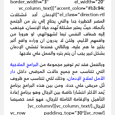
border_width=”3″ el_width=”20″
accent_color=”#b3c94c”][vc_column_text
el_class=”direction-rtl”]
الإدمان أحد مُشكلات
العصر الخطيرة جدا والتي يحتاج إلي بتر من الُجتمع
بأكملة، حيثُ يعتبر مشكلة تُهدد حياة الإنسان، فيذهب
إليه ضعاف النفس تبعا لشهواتهم، او هروبا من
واقعهم الأليم، ولكن لا يدرون ان وراءه واقع أكبر
بكثير ما هم عليه، وبالتالي فعندما تفشي الإدمان
بشكل كبير يجب أن يتم بتره والعمل علي علاجها.
وبالفعل فقد تم توفير مجموعة من
البرامج العلاجية
التي تتناسب مع جميع حالات المرضى داخل
دار
الأمل لعلاج الإدمان
، وذلك لكي تتناسب مع ظروف
كُل مريض علي حدة، ومن بين هذه البرامج برنامج
يُعد الأكثر انتشارا خاصة بين الرجال وهو
برنامج إعادة
التأهيل والإقامة الكاملة للرجال
، فهو مُعد خصيصا
للرجال.
[/vc_column_text][/vc_column]
[/vc_row][vc_row padding_top=”30″