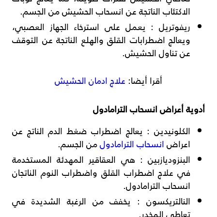
الاكتئاب الناتجة عن انسحاب الحشيش من الجسم.
ريفوتريل
: يعمل على استرخاء الجهاز العصبي،
ويعالج اضطرابات القلق والهلع الناتجة عن التوقف
عن تناول الحشيش.
أقرا أيضا:
علاج ادمان الحشيش
أدوية أعراض انسحاب الترامادول
الكلونيدين
: يعالج اضطراب ضغط الدم الناتج عن
اعراض
انسحاب الترامادول
من الجسم.
البنزوديازبين
: هي العقاقير المهدئة المستخدمة
في علاج اضطراب القلق واضطراب النوم الناتجان
انسحاب الترامادول.
النالتريكسون
: يخفف من الرغبة الشديدة في
تعاطي المخدر.