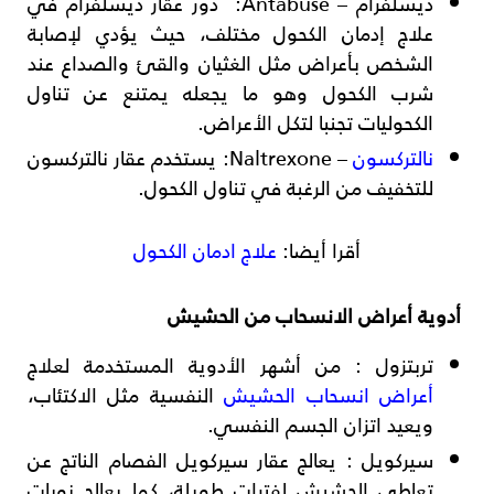
ديسلفرام – Antabuse
: دور عقار ديسلفرام في
علاج إدمان الكحول مختلف، حيث يؤدي لإصابة
الشخص بأعراض مثل الغثيان والقئ والصداع عند
شرب الكحول وهو ما يجعله يمتنع عن تناول
الكحوليات تجنبا لتكل الأعراض.
نالتركسون
– Naltrexone
: يستخدم عقار نالتركسون
للتخفيف من الرغبة في تناول الكحول.
أقرا أيضا:
علاج ادمان الكحول
أدوية أعراض الانسحاب من الحشيش
تربتزول
: من أشهر الأدوية المستخدمة لعلاج
أعراض انسحاب الحشيش
النفسية مثل الاكتئاب،
ويعيد اتزان الجسم النفسي.
سيركويل
: يعالج عقار سيركويل الفصام الناتج عن
تعاطي الحشيش لفترات طويلة، كما يعالج نوبات