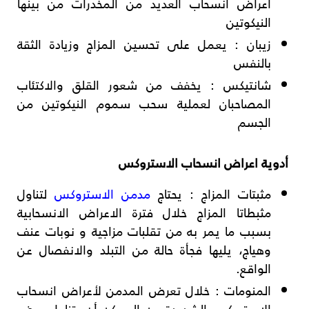
أعراض انسحاب العديد من المخدرات من بينها
النيكوتين
زيبان
: يعمل على تحسين المزاج وزيادة الثقة
بالنفس
شانتيكس
: يخفف من شعور القلق والاكتئاب
المصاحبان لعملية سحب سموم النيكوتين من
الجسم
أدوية اعراض انسحاب الاستروكس
مثبتات المزاج
: يحتاج
مدمن الاستروكس
لتناول
مثبطاتا المزاج خلال فترة الاعراض الانسحابية
بسبب ما يمر به من تقلبات مزاجية و نوبات عنف
وهياج، يليها فجأة حالة من التبلد والانفصال عن
الواقع.
المنومات
: خلال تعرض المدمن لأعراض انسحاب
الاستروكس الشديدة من الممكن أن يتناول بعض