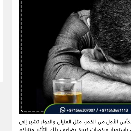
أس الأول من الخمر، مثل الغثيان والدوار تشير إلى
باستمرار وبكميات كبيرة يضاعف ذلك التأثير وتتراكم