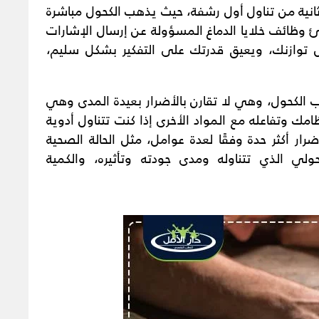
رار الكحول على جسم الإنسان تبدأ بعد 30 ثانية من تناول أول رشفة، حيث يذهب الكحول مباشرة
طئ وظائف خلايا الدماغ المسؤولة عن إرسال الإشارات
 توازنك، ويعيق قدرتك على التفكير بشكل سليم،
ب الكحول، وهي لا تقارن بالأضرار بعيدة المدى وهي
امك وتفاعله مع المواد الأخرى إذا كنت تتناول أدوية
ار أكثر حدة وفقًا لعدة عوامل، مثل الحالة الصحية
ي الذي تتناوله ومدى جودته وتأثيره، والكمية