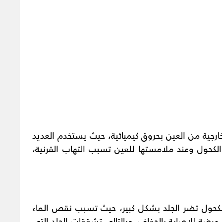
ارجية من العين بحروق كيميائية، حيث يستخدم العديد
لكحول وعند ملامستها للعين تسبب التهاب القرنية،
كحول تضر الجلد بشكل كبير، حيث تسبب نقص الماء
رضة للإصابة بالجفاف، وبالتالي تشققات الجلد التي