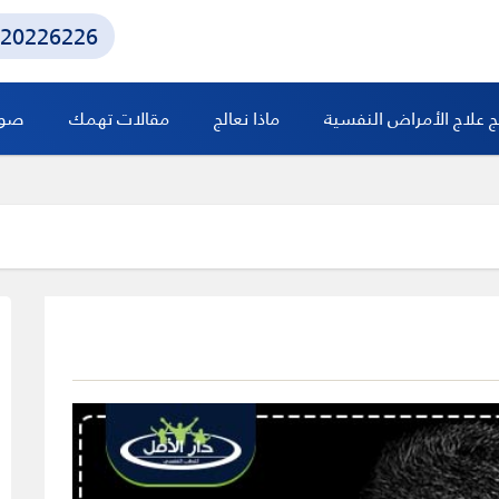
20226226
ج علاج الأمراض النفسية
ماذا نعالج
مقالات تهمك
صور 