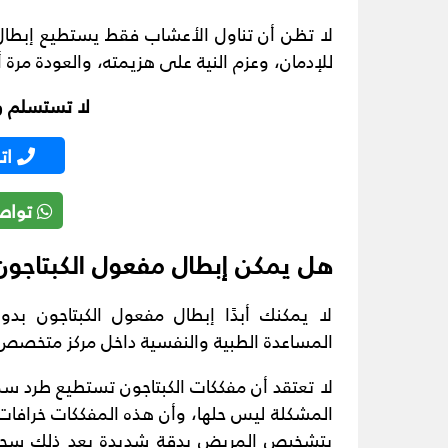
لا تظن أن تناول الأعشاب فقط يستطيع إبطال
للإدمان، وعزم النية على هزيمته، والعودة مرة
لا تستسلم وخ
ات
تواص
هل يمكن إبطال مفعول الكبتاجون
لا يمكنك أبدًا إبطال مفعول الكبتاجون بدو
المساعدة الطبية والنفسية داخل مركز متخصص ل
لا تعتقد أن مفككات الكبتاجون تستطيع طرد س
المشكلة ليس حلها، وأن هذه المفككات خرافات ل
بتشخيص المريض بدقة شديدة بعد ذلك سحب