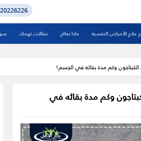
20226226
ج علاج الأمراض النفسية
ماذا نعالج
مقالات تهمك
صور 
 الكبتاجون وكم مدة بقائه في