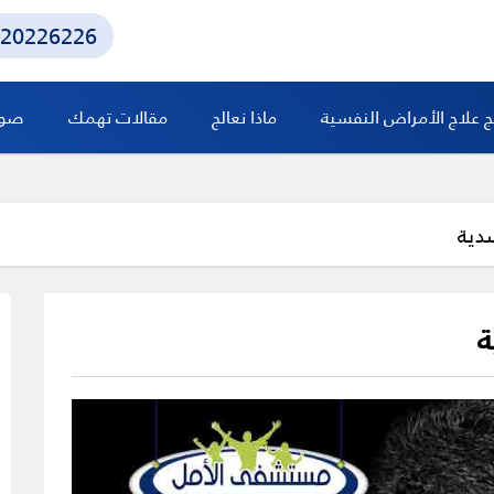
20226226
ج علاج الأمراض النفسية
ماذا نعالج
مقالات تهمك
صور 
سدية
ة