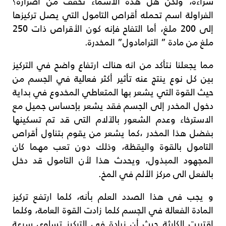
شراءه، ولكن هل هذه الأسماء تخفف من اضراره؟
الفراولة اسم تحمله أقراص التامول التي يصل تركيزها
إلى 200 ملغ، أما التفاح فإنه كون الأقراص ذات 250
ملغ من مادة ” الترامادول” المخدرة.
مما يجعلنا نتأكد من انه هناك ارتفاع واضح في التركيز
بين كل نوع ينتج عنه تأثير أكثر فعالية في الجسم من
حيث القوة التي يشعر بها المتعاطي المخدوع في بداية
دخول المخدر إلى الجسم فقد يشعر بإحساس جميل مع
الاسترخاء وعدم الشعور بالآلام التى قد تم تسكينها
بفضل هذا المخدر ،كما يشعر من يقوم بتناول أقراص
التامول بالقوة واليقظة، وذلك دون تعب مهما كان
المجهود المبذول، ويحدث هذا لأن التامول قد دخل
بالفعل الى مركز الألم في المخ.
و يجب فى هذا الصدد العلم بأنه، كلما ارتفع تركيز
المادة الفعالة في الجسم كلما زادت القوة العامة، وكلما
اقتربت الكارثة حيث أن زيادة في التركيز تساوى سرعة