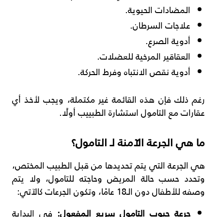
المضادات الحيوية.
علاجات السرطان.
أدوية الصرع.
العقاقير المرخية للعضلات.
أدوية نقص الانتباه وفرط الحركة.
رغم ذلك فإن هذه القائمة غير مكتملة، ويجب لأخذ أي
عقارات مع التامول استشارة الطبييب أولًا.
ما هي الجرعة الآمنة لـ التامول؟
هي الجرعة التي يتم تحديدها من قبل الطبيب المختص،
وتحدد حسب حالة المريض وحاجته للتامول، ولا يتم
وصفه للأطفال دون الـ18 عامًا، وتكون الجرعات كالآتي:
جرعة حبوب التامول سريع المفعول:
في البداية