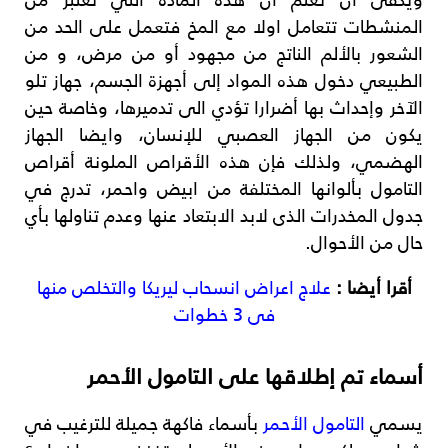
المنشطات تتعامل اولا مع المخ فتعمل على الحد من
الشعور بالألم الناتج من مجهود أو من مرض، و من
الطبيعي دخول هذه المواد إلى أجهزة الجسم، جهاز تلو
الآخر وإحداث بها أضرارا تؤدي الى تدميرها، وخاصة حين
يكون من الجهاز العصبي للإنسان، وايضا الجهاز
الهضمي، ولذلك فإن هذه الأقراص الملونة أقراص
التامول بألوانها المختلفة من ابيض واحمر، تدرج في
جدول المخدرات الذى لابد الابتعاد عنها وعدم تناولها بأي
حال من الأحوال.
أقرا أيضا :
علاج اعراض انسحاب ليريكا والتخلص منها
فى 3 خطوات
أسماء تم إطلاقها على التامول الأحمر
يسمي
التامول الأحمر
بأسماء فاكهة جميلة للترغيب في