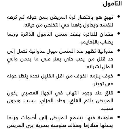
التامول
تهيج هو باختصار كرة المريض بمن حوله ثم كرهه
لنفسه ويحاول جاهدا في التخلص من حياته.
فقدان للذاكرة يفقد مدمن التامول الذاكرة وربما
يصاب بالزهايمر.
عدوانية تظهر عند المدمن ميول عدوانية تصل إلى
حد قتل من يحب حتى يعثر على ما يدمن والي
المال لشرائه.
خوف يلزمه الخوف من اقل القليل تجده ينظر حوله
في تويتر.
قلق عند وجود التهاب في الجهاز العصبي يكون
المريض دائم القلق، وحاد المزاج، بسبب وبدون
سبب.
هلوسة فيها يسمع المريض إلى أصوات وربما
يحدثها فتلازما وهناك هلوسة بصرية يرى المريض