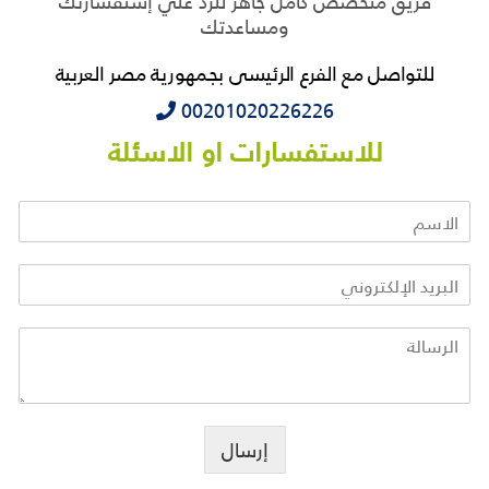
فريق متخصص كامل جاهز للرد علي إستفسارتك
ومساعدتك
للتواصل مع الفرع الرئيسى بجمهورية مصر العربية
‭‭‭00201020226226
للاستفسارات او الاسئلة
إرسال