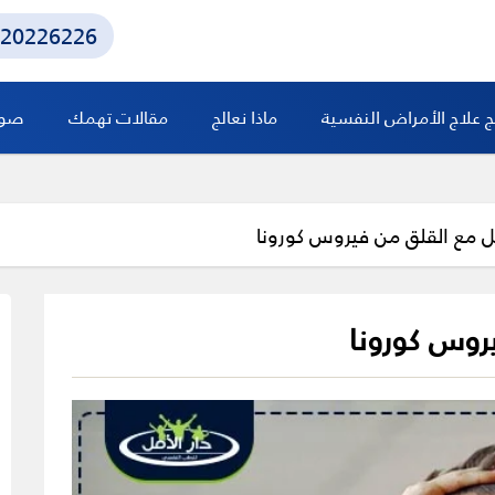
20226226
ج علاج الأمراض النفسية
ماذا نعالج
مقالات تهمك
صور 
ل مع القلق من فيروس كورونا
روس كورونا