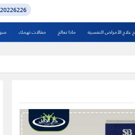
20226226
ج علاج الأمراض النفسية
ماذا نعالج
مقالات تهمك
صور 