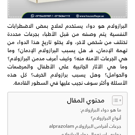
البرازولام هو دواء يستخدم لعلاج بعض الاضطرابات
النفسية يتم وصفه من قبل الأطباء بجرعات محددة
تختلف من شخص لآخر، ولا يخلو تاريخ هذا الدواء من
تهمة الإدمان، فـ هل يسبب البرازولام الإدمان؟ وما
هي الجرعات الآمنة منه؟ وكيف أعرف مدمن البرازولام؟
وما هي الآثار الجانبية على الأطفال والمرضعات
والحوامل؟ وهل يسبب برازولام الخرف؟ كل هذه
الأسئلة وأكثر سوف نجيب عليها في السطور القادمة.
محتوي المقال
ما هو دواء البرازولام:
أنواع البرازولام؟
جرعات أقراص البرازولام alprazolam
دواعى استعمال دواء البرازولام