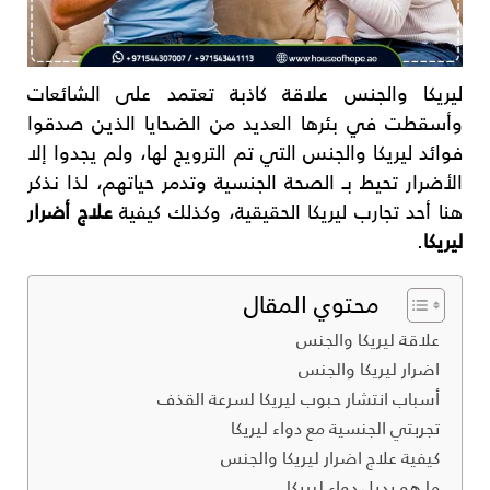
ليريكا والجنس علاقة كاذبة تعتمد على الشائعات
وأسقطت في بئرها العديد من الضحايا الذين صدقوا
فوائد ليريكا والجنس التي تم الترويج لها، ولم يجدوا إلا
الأضرار تحيط بـ الصحة الجنسية وتدمر حياتهم، لذا نذكر
هنا أحد تجارب ليريكا الحقيقية، وكذلك كيفية
علاج أضرار
ليريكا
.
محتوي المقال
علاقة ليريكا والجنس
اضرار ليريكا والجنس
أسباب انتشار حبوب ليريكا لسرعة القذف
تجربتي الجنسية مع دواء ليريكا
كيفية علاج اضرار ليريكا والجنس
ما هو بديل دواء ليريكا