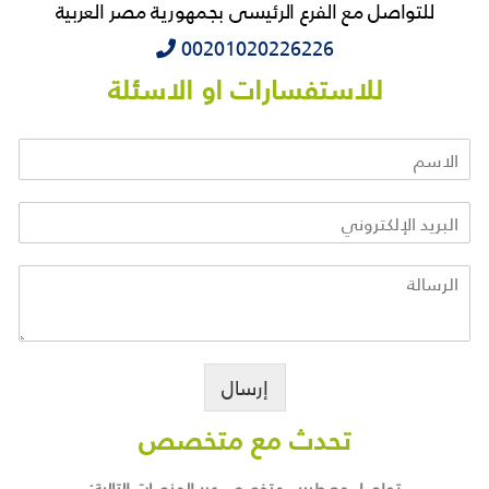
للتواصل مع الفرع الرئيسى بجمهورية مصر العربية
‭‭‭00201020226226
للاستفسارات او الاسئلة
إرسال
تحدث مع متخصص
تواصل مع طبيب متخصص عبر المنصات التالية: