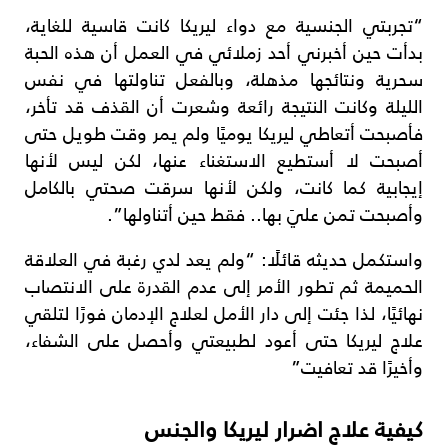
“تجربتي الجنسية مع دواء ليريكا كانت قاسية للغاية،
بدأت حين أخبرني أحد زملائي في العمل أن هذه الحبة
سحرية ونتائجها مذهلة، وبالفعل تناولتها في نفس
الليلة وكانت النتيجة رائعة وشعرت أن القذف قد تأخر،
فأصبحت أتعاطي ليريكا يوميًا ولم يمر وقت طويل حتى
أصبحت لا أستطيع الاستغناء عنها، لكن ليس لأنها
إيجابية كما كانت، ولكن لأنها سرقت صحتي بالكامل
وأصبحت تمن عليَ بها.. فقط حين أتناولها”.
واستكمل حديثه قائلًا: “ولم يعد لدي رغبة في العلاقة
الحميمة ثم تطور الأمر إلى عدم القدرة على الانتصاب
نهائيًا، لذا جئت إلى دار الأمل لعلاج الإدمان فورًا لتلقي
علاج ليريكا حتى أعود لطبيعتي وأحصل على الشفاء،
وأخيرًا قد تعافيت”
كيفية علاج اضرار ليريكا والجنس