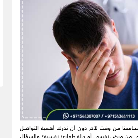
مسامعنا من وقت لآخر دون أن ندرك أهمية التواصل
ني من مرض نفسي أو حالة طوارئ نفسية؟ والسؤال