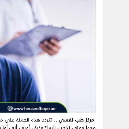
مركز طب نفسي
.. تتردد هذه الجملة على 
معها ومتى نذهب إليها؟ وكيف أعرف أني أعا