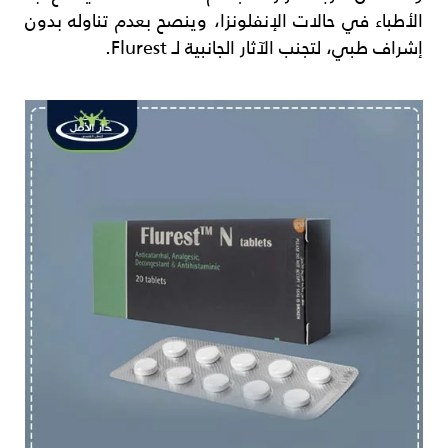
الأطباء في حالات الإنفلونزا، وينصح بعدم تناوله بدون
إشراف طبي، لتجنب الآثار الجانبية لـ Flurest.