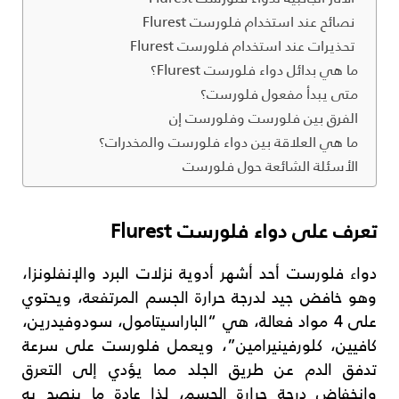
نصائح عند استخدام فلورست Flurest
تحذيرات عند استخدام فلورست Flurest
ما هي بدائل دواء فلورست Flurest؟
متى يبدأ مفعول فلورست؟
الفرق بين فلورست وفلورست إن
ما هي العلاقة بين دواء فلورست والمخدرات؟
الأسئلة الشائعة حول فلورست
تعرف على دواء فلورست Flurest
دواء فلورست أحد أشهر أدوية نزلات البرد والإنفلونزا،
وهو خافض جيد لدرجة حرارة الجسم المرتفعة، ويحتوي
على 4 مواد فعالة، هي “الباراسيتامول، سودوفيدرين،
كافيين، كلورفينيرامين”، ويعمل فلورست على سرعة
تدفق الدم عن طريق الجلد مما يؤدي إلى التعرق
وانخفاض درجة حرارة الجسم، لذا عادة ما ينصح به