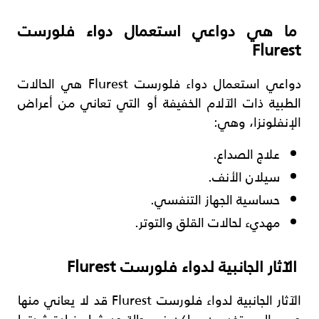
ما هي دواعي استعمال دواء فلورست
Flurest
دواعي استعمال دواء فلورست Flurest هي الحالات
الطبية ذات الآلام الخفيفة أو التي تعاني من أعراض
الإنفلونزا، وهي:
علاج الصداع.
سيلان الأنف.
حساسية الجهاز التنفسي.
مهديء لحالات القلق والتوتر.
الآثار الجانبية لدواء فلورست Flurest
الآثار الجانبية لدواء فلورست Flurest قد لا يعاني منها
جميع المستخدمين، ولكن في حالة حدوثها وزيادة شدتها