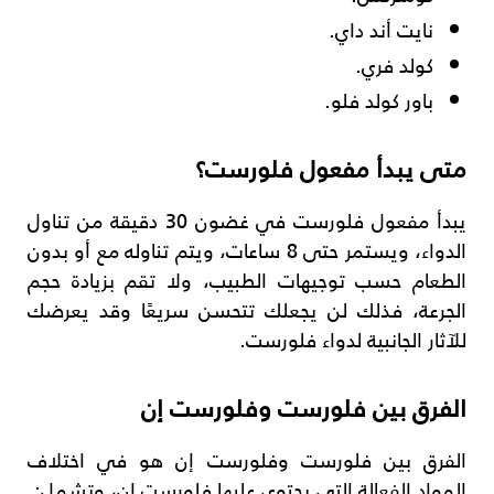
نايت أند داي.
كولد فري.
باور كولد فلو.
متى يبدأ مفعول فلورست؟
يبدأ مفعول فلورست في غضون 30 دقيقة من تناول
الدواء، ويستمر حتى 8 ساعات، ويتم تناوله مع أو بدون
الطعام حسب توجيهات الطبيب، ولا تقم بزيادة حجم
الجرعة، فذلك لن يجعلك تتحسن سريعًا وقد يعرضك
للآثار الجانبية لدواء فلورست.
الفرق بين فلورست وفلورست إن
الفرق بين فلورست وفلورست إن هو في اختلاف
المواد الفعالة التي يحتوي عليها فلورست إن، وتشمل: