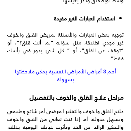
وسط نوبة قلق وذعر يعيشها.
استخدام العبارات الغير مفيدة
توجيه بعض العبارات والأسئلة لمريض القلق والخوف
غير مجدي اطلاقا، مثل سؤاله “لما أنت قلق؟”، أو
“توقف عن القلق”، أو ” كل شئ يدور في رأسك
فقط”.
أهم 8 أعراض الأمراض النفسية يمكن ملاحظتها
بسهولة
مراحل علاج القلق والخوف بالتفصيل
علاج القلق والخوف والتفكير العرضي أمر شائع وطبيعي
ويسهل حدوثه، أما إذا كنت تعاني من القلق والخوف
والتفكير الزائد عن الحد وتأثرت حياتك اليومية بذلك،