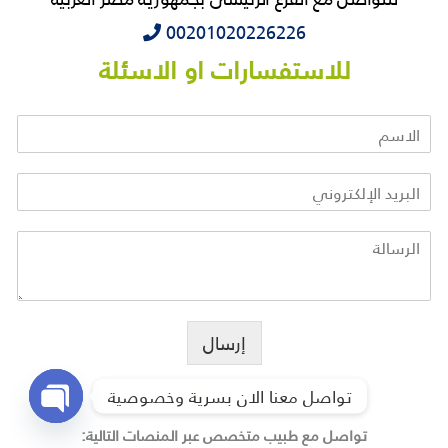
‭‭‭00201020226226
للاستفسارات او الاسئلة
إرسال
تحدث مع متخصص
تواصل معنا الان بسرية وخصوصية
تواصل مع طبيب متخصص عبر المنصات التالية:
O